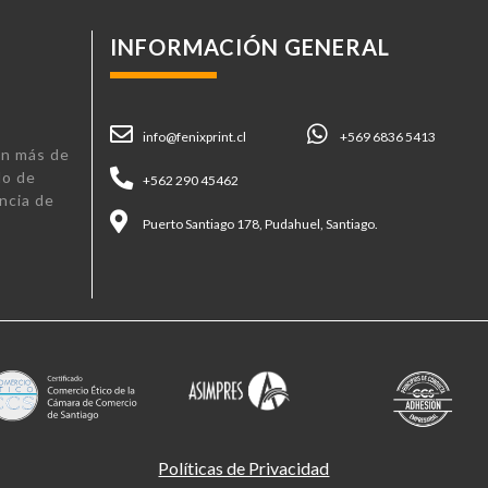
INFORMACIÓN GENERAL
info@fenixprint.cl
+569 6836 5413
n más de
lo de
+562 290 45462
ncia de
Puerto Santiago 178, Pudahuel, Santiago.
Políticas de Privacidad