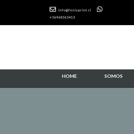
info@fenixprint.cl
+56968365413
HOME
SOMOS