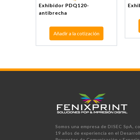
Exhibidor PDQ120-
Exhi
antibrecha
Añadir a la cotización
Somos una empresa de DISEC SpA, co
19 años de experiencia en el Desarrol
Proyectos de Comunicación y Experie