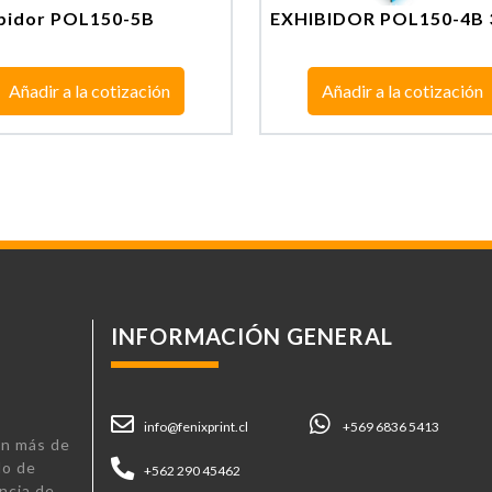
bidor POL150-5B
EXHIBIDOR POL150-4B 
Añadir a la cotización
Añadir a la cotización
INFORMACIÓN GENERAL
info@fenixprint.cl
+569 6836 5413
n más de
lo de
+562 290 45462
ncia de