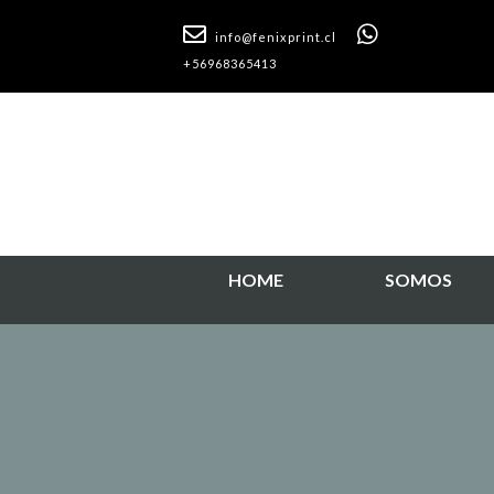
info@fenixprint.cl
+56968365413
HOME
SOMOS