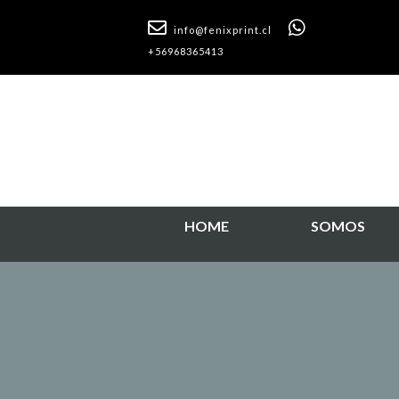
info@fenixprint.cl
+56968365413
HOME
SOMOS