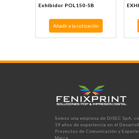
Exhibidor POL150-5B
EXH
Añadir a la cotización
Somos una empresa de DISEC SpA, co
19 años de experiencia en el Desarrol
Proyectos de Comunicación y Experie
Marca.