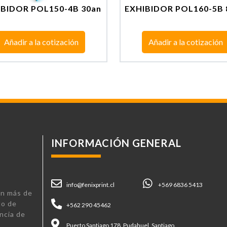
IBIDOR POL150-4B 30an
EXHIBIDOR POL160-5B
Añadir a la cotización
Añadir a la cotización
INFORMACIÓN GENERAL
info@fenixprint.cl
+569 6836 5413
n más de
lo de
+562 290 45462
ncia de
Puerto Santiago 178, Pudahuel, Santiago.