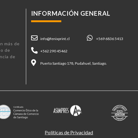
INFORMACIÓN GENERAL
info@fenixprint.cl
+569 6836 5413
n más de
lo de
+562 290 45462
ncia de
Puerto Santiago 178, Pudahuel, Santiago.
Políticas de Privacidad