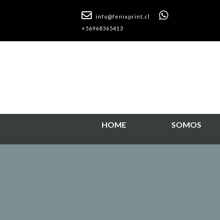
info@fenixprint.cl
+56968365413
HOME
SOMOS