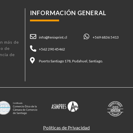
INFORMACIÓN GENERAL
info@fenixprint.cl
+569 6836 5413
n más de
lo de
+562 290 45462
ncia de
Puerto Santiago 178, Pudahuel, Santiago.
Políticas de Privacidad