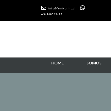
info@fenixprint.cl
+56968365413
HOME
SOMOS