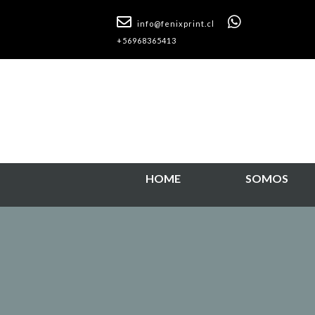
info@fenixprint.cl
+56968365413
HOME
SOMOS