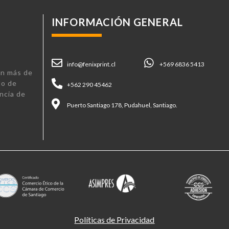
INFORMACIÓN GENERAL
info@fenixprint.cl
+569 6836 5413
n más de
lo de
+562 290 45462
ncia de
Puerto Santiago 178, Pudahuel, Santiago.
Políticas de Privacidad