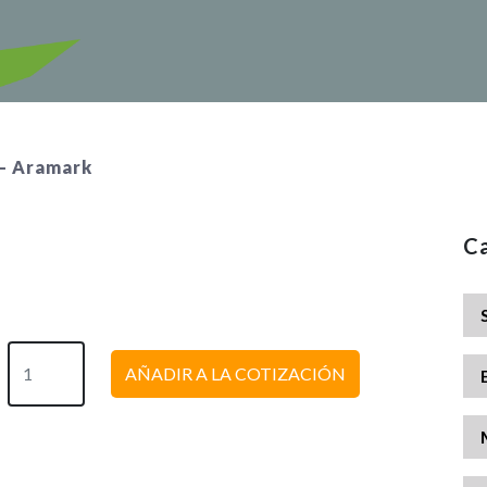
 – Aramark
Ca
AÑADIR A LA COTIZACIÓN