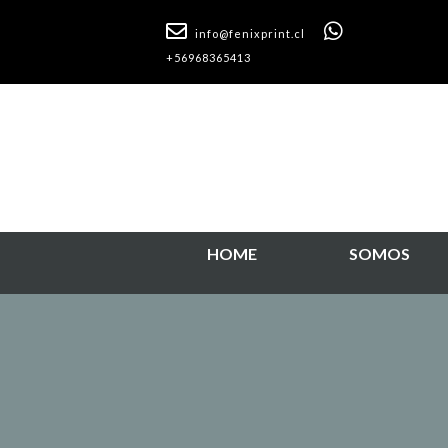
info@fenixprint.cl
+56968365413
HOME
SOMOS