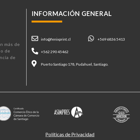
INFORMACIÓN GENERAL
info@fenixprint.cl
+569 6836 5413
n más de
lo de
+562 290 45462
ncia de
Puerto Santiago 178, Pudahuel, Santiago.
Políticas de Privacidad