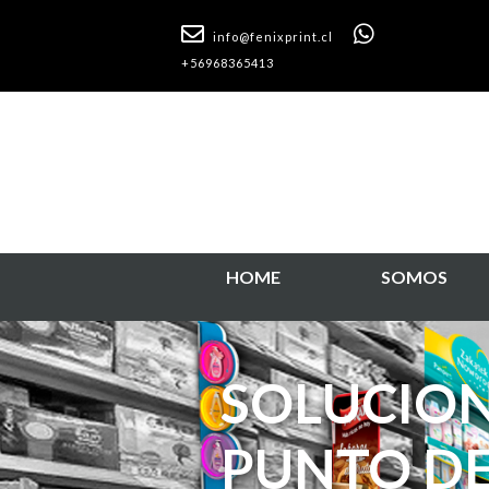
info@fenixprint.cl
+56968365413
HOME
SOMOS
SOLUCIO
PUNTO D