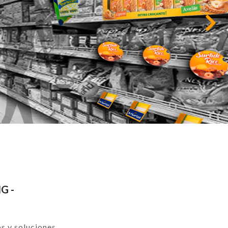
Siguiente
G -
os y soluciones