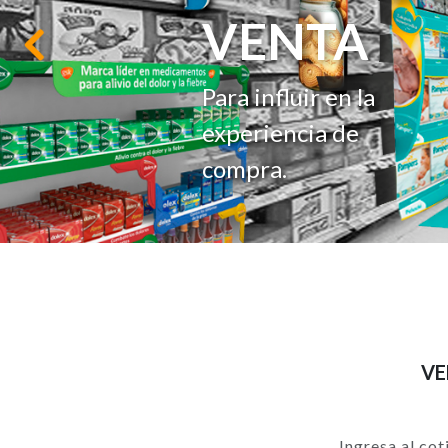
VENTA
Anterior
Para influir en la
experiencia de
compra.
VE
Ingresa al cot