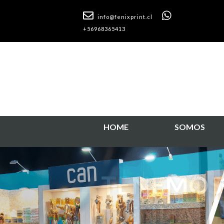
info@fenixprint.cl
+56968365413
HOME
SOMOS
PROYECT