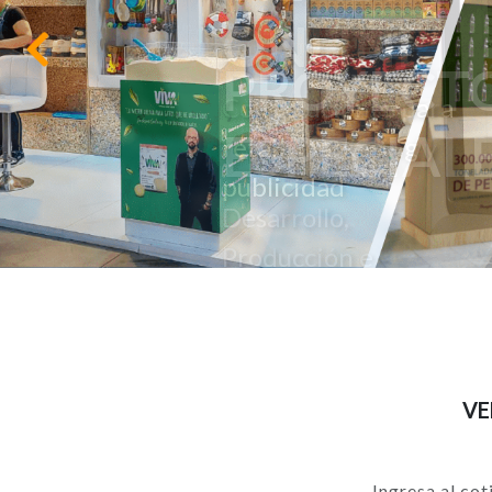
ESPECIAL
Anterior
Desarrollo,
Producción e
implementación.
VE
Ingresa al cot