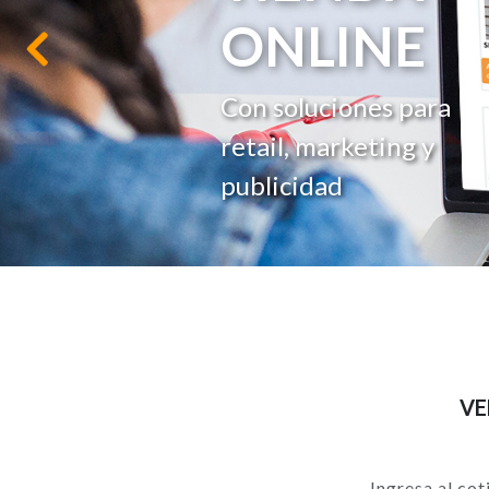
ESPECIAL
Anterior
Desarrollo,
Producción e
implementación.
VE
Ingresa al cot