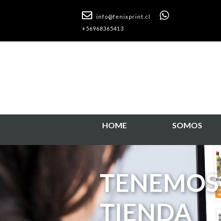
info@fenixprint.cl
+56968365413
HOME
SOMOS
PROYECT