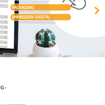
Siguiente
G -
os y soluciones