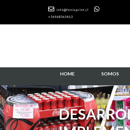
info@fenixprint.cl
+56968365413
HOME
SOMOS
SOLUCIO
PUNTO D