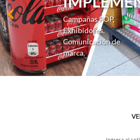
VENTA
Anterior
Para influir en la
experiencia de
compra.
VE
Ingresa al cot