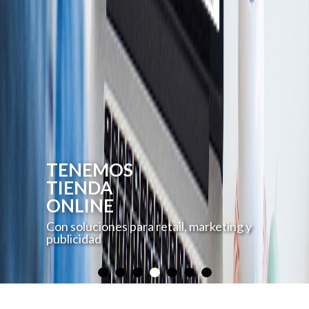
TENEMOS
TIENDA
ONLINE
Con soluciones para retail, marketing y
publicidad
PROYECTOS
ESPECIALES
Desarrollo, Producción e
implementación.