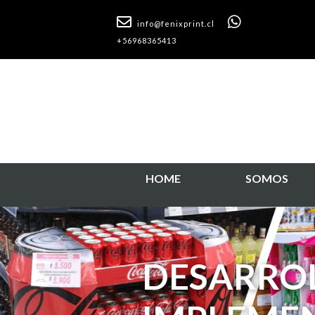
info@fenixprint.cl
+56968365413
HOME
SOMOS
SOLUCIO
PUNTO D