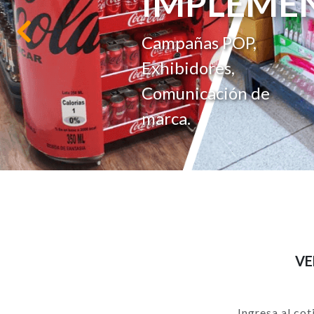
VENTA
Anterior
Para influir en la
experiencia de
compra.
VE
Ingresa al cot