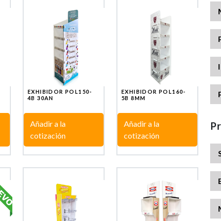
EXHIBIDOR POL150-
EXHIBIDOR POL160-
4B 30AN
5B 8MM
Añadir a la
Añadir a la
P
cotización
cotización