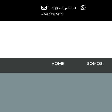
info@fenixprint.cl
+56968365413
HOME
SOMOS