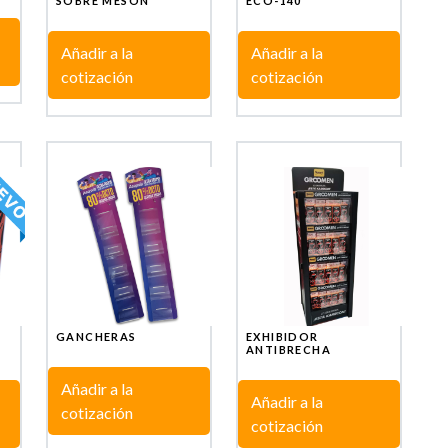
SOBRE MESON
ECO-140
Añadir a la
Añadir a la
cotización
cotización
GANCHERAS
EXHIBIDOR
ANTIBRECHA
Añadir a la
Añadir a la
cotización
cotización