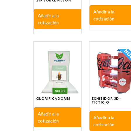
ZIP SOBRE MESÓN
Añadir a la
Añadir a la
cotización
cotización
GLORIFICADORES
EXHIBIDOR 3D-
FICTICIO
Añadir a la
Añadir a la
cotización
cotización