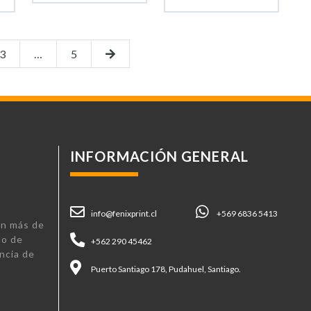
3
…
5
INFORMACIÓN GENERAL
info@fenixprint.cl
+569 6836 5413
n más de
lo de
+562 290 45462
ncia de
Puerto Santiago 178, Pudahuel, Santiago.