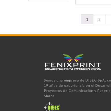
1
2
Somos una empresa de DISEC SpA, co
19 años de experiencia en el Desarrol
Proyectos de Comunicación y Experie
Marca.